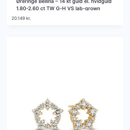
Øreringe Bellina – 14 kt guld el. hvidguld
1.80-2.60 ct TW G-H VS lab-grown
diamanter
20.149
kr.