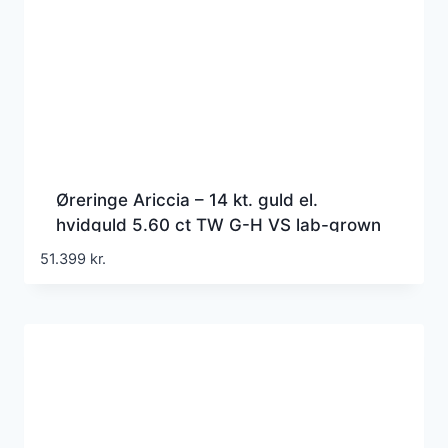
Øreringe Ariccia – 14 kt. guld el.
hvidguld 5.60 ct TW G-H VS lab-grown
diamanter
51.399
kr.