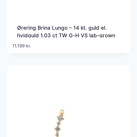
Ørering Brina Lungo – 14 kt. guld el.
hvidguld 1.03 ct TW G-H VS lab-grown
diamanter
11.199
kr.