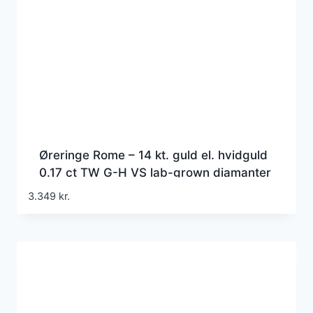
Øreringe Rome – 14 kt. guld el. hvidguld
0.17 ct TW G-H VS lab-grown diamanter
3.349
kr.