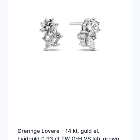
Øreringe Lovere – 14 kt. guld el.
hvidguld 0.93 ct TW G-H VS lab-grown