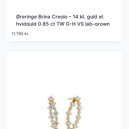
Øreringe Brina Creolo – 14 kt. guld el.
hvidguld 0.85 ct TW G-H VS lab-grown
diamanter
11.199
kr.