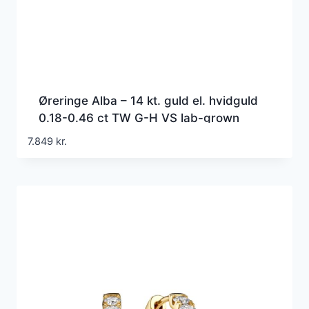
Øreringe Alba – 14 kt. guld el. hvidguld
0.18-0.46 ct TW G-H VS lab-grown
diamanter
7.849
kr.