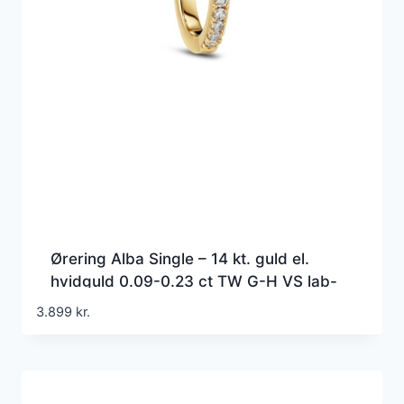
Ørering Alba Single – 14 kt. guld el.
hvidguld 0.09-0.23 ct TW G-H VS lab-
grown diamanter
3.899
kr.