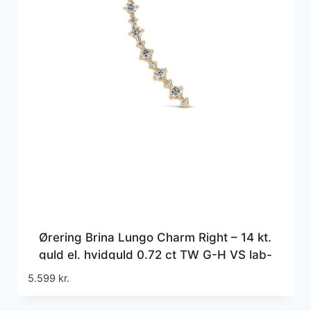
Ørering Brina Lungo Charm Right – 14 kt.
guld el. hvidguld 0.72 ct TW G-H VS lab-
grown diamanter
5.599
kr.