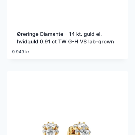
Øreringe Diamante – 14 kt. guld el.
hvidguld 0.91 ct TW G-H VS lab-grown
diamanter
9.949
kr.