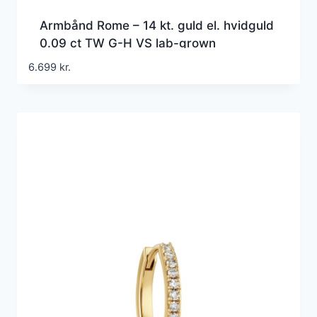
Armbånd Rome – 14 kt. guld el. hvidguld
0.09 ct TW G-H VS lab-grown
diamanter
6.699
kr.