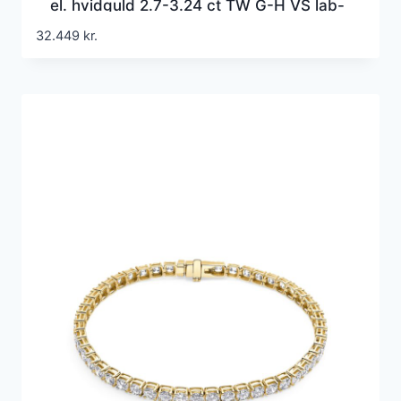
el. hvidguld 2.7-3.24 ct TW G-H VS lab-
grown diamanter
32.449
kr.