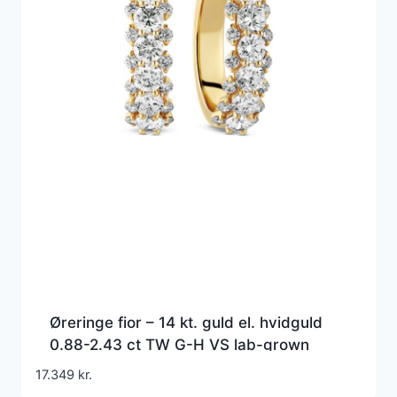
Øreringe fior – 14 kt. guld el. hvidguld
0.88-2.43 ct TW G-H VS lab-grown
diamanter
17.349
kr.