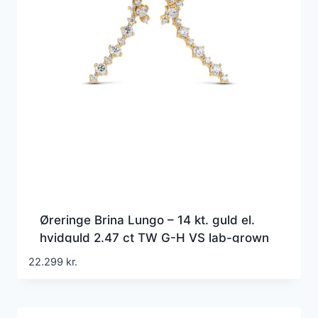
Øreringe Brina Lungo – 14 kt. guld el.
hvidguld 2.47 ct TW G-H VS lab-grown
diamanter
22.299
kr.