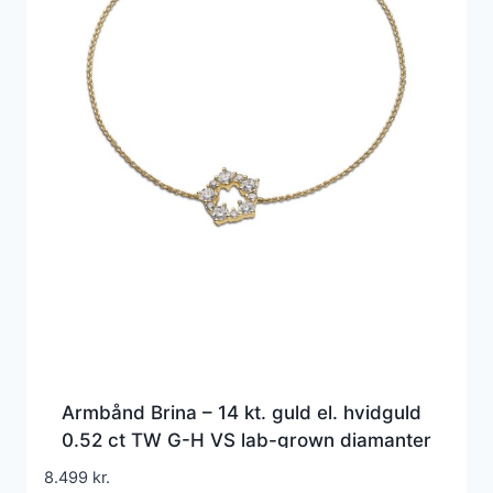
Armbånd Brina – 14 kt. guld el. hvidguld
0.52 ct TW G-H VS lab-grown diamanter
8.499
kr.