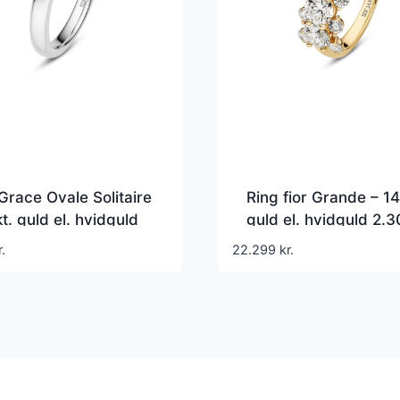
Grace Ovale Solitaire
Ring fior Grande – 14
kt. guld el. hvidguld
guld el. hvidguld 2.3
-3.00 ct TW G-H VS
TW G-H VS lab-gro
r.
22.299
kr.
grown diamant
diamanter