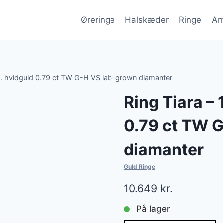
Øreringe
Halskæder
Ringe
Ar
 el. hvidguld 0.79 ct TW G-H VS lab-grown diamanter
Ring Tiara – 
0.79 ct TW 
diamanter
Guld Ringe
10.649
kr.
På lager