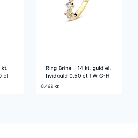
 kt.
Ring Brina – 14 kt. guld el.
0 ct
hvidguld 0.50 ct TW G-H
wn
VS lab-grown diamanter
8.499
kr.