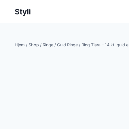
Fortsæt
Styli
til
indhold
Hjem
/
Shop
/
Ringe
/
Guld Ringe
/
Ring Tiara – 14 kt. guld