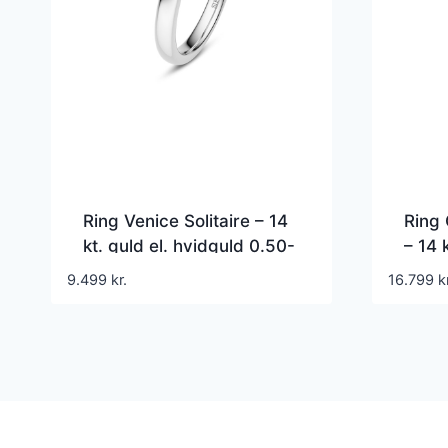
Ring Venice Solitaire – 14
Ring 
kt. guld el. hvidguld 0.50-
– 14 
3.00 ct TW G-H VS lab-
1.00
9.499
kr.
16.799
k
grown diamanter
lab-