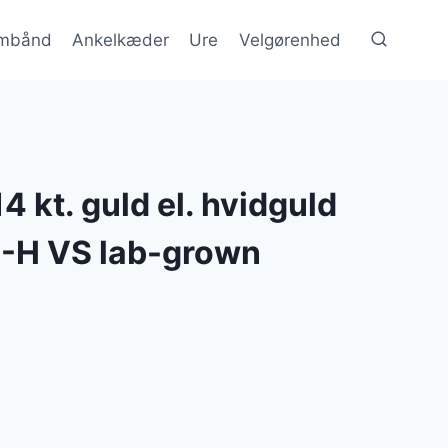
mbånd
Ankelkæder
Ure
Velgørenhed
14 kt. guld el. hvidguld
G-H VS lab-grown