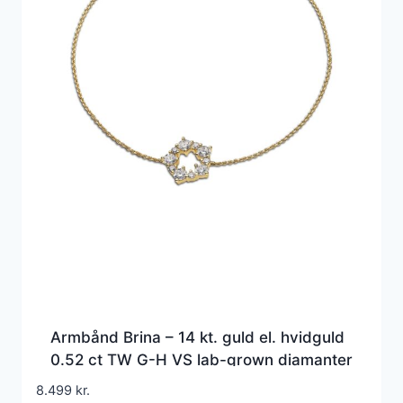
Armbånd Brina – 14 kt. guld el. hvidguld
0.52 ct TW G-H VS lab-grown diamanter
8.499
kr.