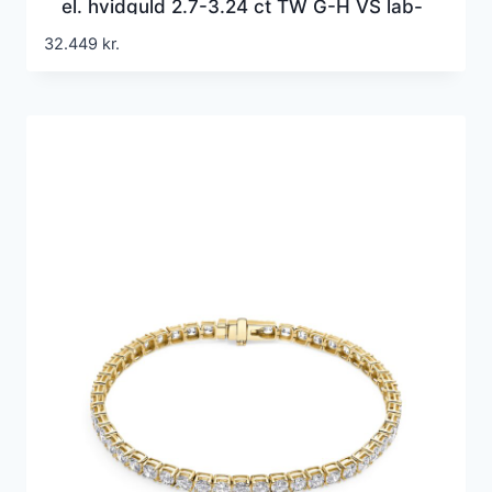
el. hvidguld 2.7-3.24 ct TW G-H VS lab-
grown diamanter
32.449
kr.